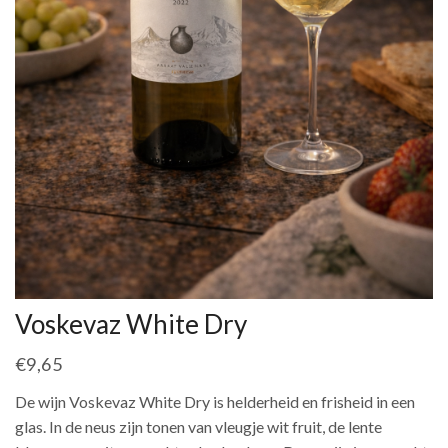
Voskevaz White Dry
€
9,65
De wijn Voskevaz White Dry is helderheid en frisheid in een
glas. In de neus zijn tonen van vleugje wit fruit, de lente