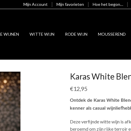
Mijn Account
Mijn favorieten
Hoe het begon…
LE WIJNEN
WITTE WIJN
RODE WIJN
MOUSSEREND
Karas White Ble
€
12,95
Ontdek de Karas White Blen
kenner als casual wijnliefheb
Deze verfijnde witte wijn is af
beroemd om zijn rijke terroir 