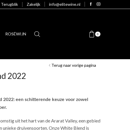
Terugblik
Zakelijk
info@elitewine.nl
ROSÉWIJN
0
Terug naar vorige pagina
nd 2022
d 2022:
een schitterende keuze voor zowel
ber.
komstig uit het hart van de Ararat Valley, een gebied
en unieke druivensoorten. Onze White Blend is