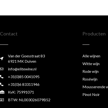
Contact
Producten
Van der Goesstraat 83
Alle wijnen
6921 MK Duiven
Witte wijn
info@elitewine.nl
Rode wijn
+31(0)85 0041095
Roséwijn
+31(0)6 83311946
Mousserende w
KvK: 75991071
Pinot Noir
BTW: NL003026079B52