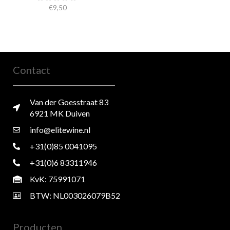
€
9,50
Contact
Van der Goesstraat 83
6921 MK Duiven
info@elitewine.nl
+31(0)85 0041095
+31(0)6 83311946
KvK: 75991071
BTW: NL003026079B52
Producten