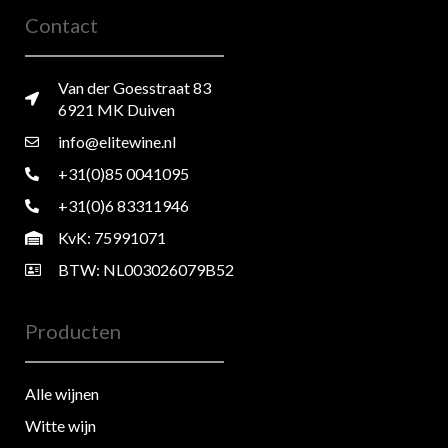
Contact
Van der Goesstraat 83
6921 MK Duiven
info@elitewine.nl
+31(0)85 0041095
+31(0)6 83311946
KvK: 75991071
BTW: NL003026079B52
Producten
Alle wijnen
Witte wijn