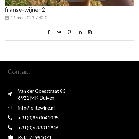
franse-wijnen2
11 mei 2023
/
0
Contact
Van der Goesstraat 83
6921 MK Duiven
info@elitewine.nl
+31(0)85 0041095
+31(0)6 83311946
KvK: 75991071