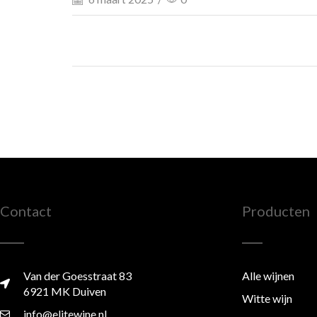
Contact
Producten
Van der Goesstraat 83
Alle wijnen
6921 MK Duiven
Witte wijn
info@elitewine.nl