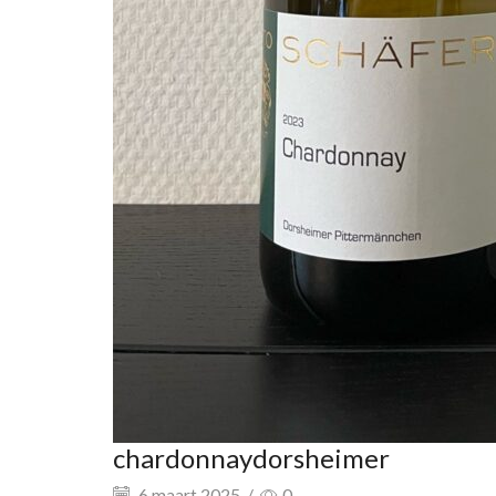
chardonnaydorsheimer
6 maart 2025
/
0