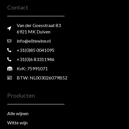
Contact
Van der Goesstraat 83
6921 MK Duiven
info@elitewine.nl
+31(0)85 0041095
+31(0)6 83311946
KvK: 75991071
BTW: NL003026079B52
Producten
Alle wijnen
Witte wijn