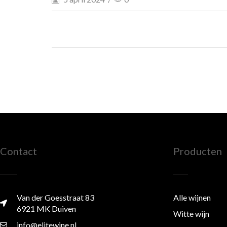
Contact
Producten
Van der Goesstraat 83
Alle wijnen
6921 MK Duiven
Witte wijn
info@elitewine.nl