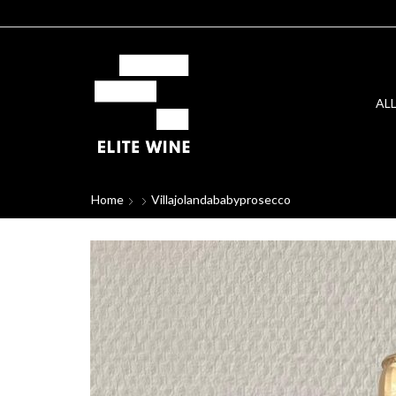
AL
Home
Villajolandababyprosecco