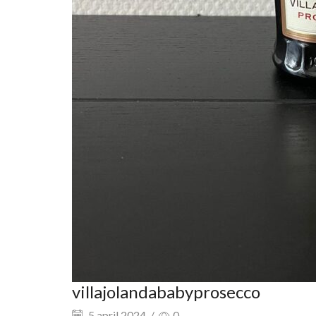
villajolandababyprosecco
5 april 2024
/
0